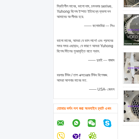
স্থিতিশীল মানের, ভালো দাম, চমৎকার serive,
Yuhong বিশেষ ইস্পাত ইতিমধ্যে ব্যবসা দল
আমাদের অংশীদার হয়ে.
—— কলোমবিয়া --- লিও
ভালো মানের, আমরা যে ভাল লাগে! এবং প্রসবের
সময় সময় এছাড়াও, যে কারণে আমরা Yuhong
বিশেষ স্টিলের পুনরাবৃত্তি যাতে স্থান.
—— দুবাই --- নাজাদ
বয়লার টিউব / তাপ এক্সচেঞ্জার টিউব বিশেষজ্ঞ.
আমরা আপনার মানের মত.
—— USA- জেমস
তোমার দর্শন লগ করা অনলাইন চ্যাট এখন