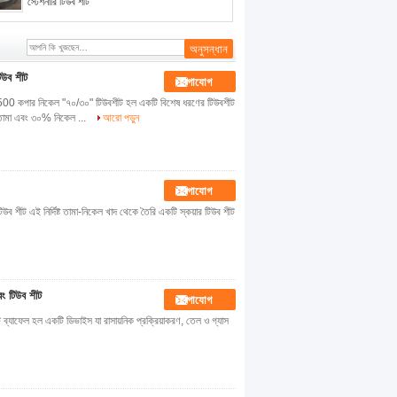
স্টেশনারি টিউব শীট
উব শীট
যোগাযোগ
র নিকেল "৭০/৩০" টিউবশীট হল একটি বিশেষ ধরণের টিউবশীট
তামা এবং ৩০% নিকেল ...
আরো পড়ুন
যোগাযোগ
 শীট এই নির্দিষ্ট তামা-নিকেল খাদ থেকে তৈরি একটি স্কয়ার টিউব শীট
বং টিউব শীট
যোগাযোগ
ীট ব্যাফেল হল একটি ডিভাইস যা রাসায়নিক প্রক্রিয়াকরণ, তেল ও গ্যাস