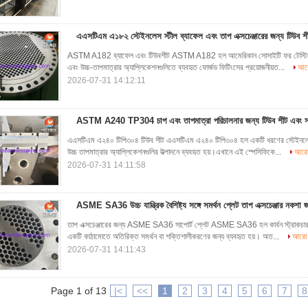
এএসটিএম এ১৮২ স্টেইনলেস স্টীল ব্যাফেল এবং তাপ এক্সচেঞ্জারের জন্য টিউব শ
ASTM A182 ব্যাফেল এবং টিউবশীট ASTM A182 হল আমেরিকান সোসাইটি ফর টেস্টিং অ্যান
এবং উচ্চ-তাপমাত্রার অ্যাপ্লিকেশনগুলিতে ব্যবহৃত ফোর্জড ফিটিংসের প্রয়োজনীয়ত...
আরো
2026-07-31 14:12:11
ASTM A240 TP304 চাপ এবং তাপমাত্রা পরিচালনার জন্য টিউব শীট এবং সমর
এএসটিএম এ২৪০ টিপি৩০৪ টিউব শীট এএসটিএম এ২৪০ টিপি৩০৪ হল একটি ধরণের স্টেইনলেস স্ট
উচ্চ তাপমাত্রার অ্যাপ্লিকেশনগুলির উত্পাদনে ব্যবহৃত হয়।এখানে এই স্পেসিফিকে...
আরো 
2026-07-31 14:11:58
ASME SA36 উচ্চ যান্ত্রিক বৈশিষ্ট্য সঙ্গে সমর্থন প্লেট তাপ এক্সচেঞ্জার নকশা 
তাপ এক্সচেঞ্জারের জন্য ASME SA36 সাপোর্ট প্লেট ASME SA36 হল কার্বন স্ট্রাকচারাল 
একটি কাঠামোতে অতিরিক্ত সমর্থন বা শক্তিশালীকরণের জন্য ব্যবহৃত হয়। অত...
আরো প
2026-07-31 14:11:43
Page 1 of 13
|<
<<
1
2
3
4
5
6
7
8