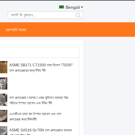
Bengali
search
কোম্পানি সংবাদ
ASME SB171 C71500 তামা নিকেল "70/30"
তাপ এক্সচেঞ্জারের জন্য টিউব শীট
তাপ এক্সচেঞ্জার / বয়লার / এয়ার কন্ডিশনে ব্যবহৃত উচ্চ
শক্তির ইস্পাত ব্যফেল এবং টিউব শীট
এএসটিএম তামা খাদ ইস্পাত ব্যফেল এবং তাপ
এক্সচেঞ্জার জন্য টিউবশীট
ASME SA516 Gr.70N তাপ এক্সচেঞ্জারে ব্যবহৃত