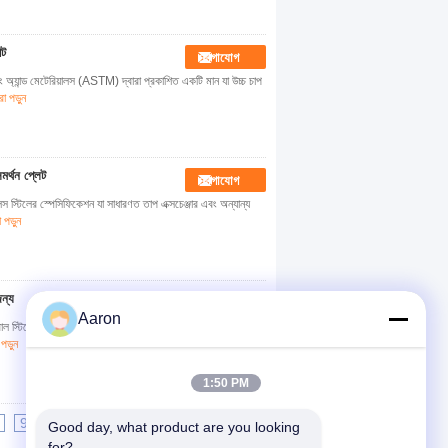
ীট
যোগাযোগ
্ড মেটেরিয়ালস (ASTM) দ্বারা প্রকাশিত একটি মান যা উচ্চ চাপ
 পড়ুন
্থন প্লেট
যোগাযোগ
িলের স্পেসিফিকেশন যা সাধারণত তাপ এক্সচেঞ্জার এবং অন্যান্য
পড়ুন
জন্য
যোগাযোগ
Aaron
স্টিলের একটি স্পেসিফিকেশন, এবং সাপোর্ট প্লেট হল একটি প্লেট যা
ড়ুন
1:50 PM
9
10
>>
>|
Good day, what product are you looking 
for?