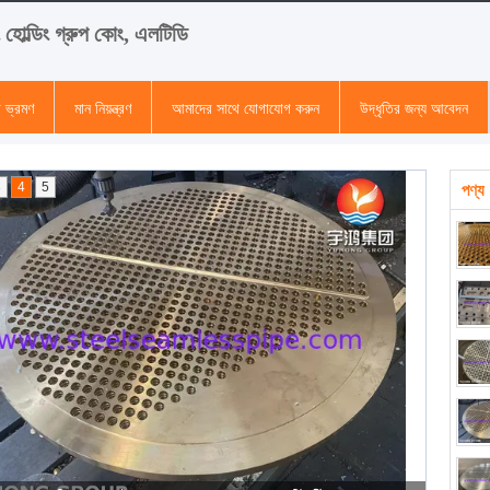
হোল্ডিং গ্রুপ কোং, এলটিডি
া ভ্রমণ
মান নিয়ন্ত্রণ
আমাদের সাথে যোগাযোগ করুন
উদ্ধৃতির জন্য আবেদন
3
4
5
পণ্য