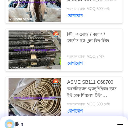
চিকিত্সা সঙ্গে, pickled &
আলোচনাযোগ্য MOQ:300 কেজি
passivated
PRIVACY
যোগাযোগ
POLICY
হিট এক্সচেঞ্জার / বয়লার /
ফার্নেসে ইউ বেন্ড ফিন টিউব
আলোচনাযোগ্য MOQ:১ পিসি
যোগাযোগ
ASME SB111 C68700
আর্সেনিক্যাল অ্যালুমিনিয়াম ব্রাস
ইউ বেন্ড সিমলেস টিউব
ইমপিঞ্জমেন্ট অ্যাটাক সহ
আলোচনাযোগ্য MOQ:500 কেজি
যোগাযোগ
jikin