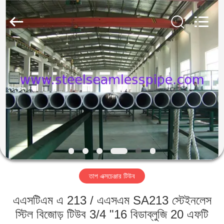
2026
Yuhong
Group
Co.,Ltd.
All
Rights
Reserved.
বাড়ি
পণ্য
আমাদের
সম্পর্কে
কারখানা
তাপ এক্সচেঞ্জার টিউব
ভ্রমণ
এএসটিএম এ 213 / এএসএম SA213 স্টেইনলেস
মান
স্টিল বিজোড় টিউব 3/4 "16 বিডাব্লুজি 20 এফটি