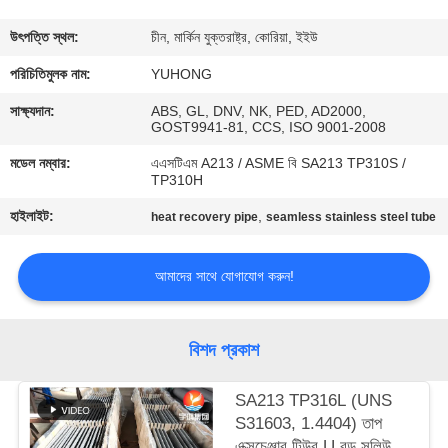
নিয়ন্ত্রণ
উৎপত্তি স্থল:
চীন, মার্কিন যুক্তরাষ্ট্র, কোরিয়া, ইইউ
যোগাযোগ
পরিচিতিমুলক নাম:
YUHONG
করুন
সাক্ষ্যদান:
ABS, GL, DNV, NK, PED, AD2000,
GOST9941-81, CCS, ISO 9001-2008
মডেল নম্বার:
এএসটিএম A213 / ASME বি SA213 TP310S /
উদ্ধৃতির
TP310H
জন্য
হাইলাইট:
,
heat recovery pipe
seamless stainless steel tube
আবেদন
আমাদের সাথে যোগাযোগ করুন!
COMPANY
NEWS
বিশদ প্রকাশ
সাইট
SA213 TP316L (UNS
S31603, 1.4404) তাপ
ম্যাপ
এক্সচেঞ্জার টিউব U বন্ড সলিউশন