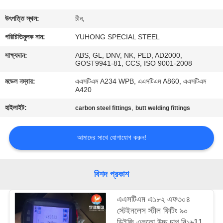
নিয়ন্ত্রণ
উৎপত্তি স্থল:
চীন,
যোগাযোগ
পরিচিতিমুলক নাম:
YUHONG SPECIAL STEEL
করুন
সাক্ষ্যদান:
ABS, GL, DNV, NK, PED, AD2000,
GOST9941-81, CCS, ISO 9001-2008
মডেল নম্বার:
এএসটিএম A234 WPB, এএসটিএম A860, এএসটিএম
উদ্ধৃতির
A420
জন্য
হাইলাইট:
,
carbon steel fittings
butt welding fittings
আবেদন
আমাদের সাথে যোগাযোগ করুন!
COMPANY
NEWS
বিশদ প্রকাশ
সাইট
এএসটিএম এ১৮২ এফ৩০৪
স্টেইনলেস স্টীল ফিটিং ৯০
ম্যাপ
ডিইজি এলকো উচ্চ চাপ বি১৬11