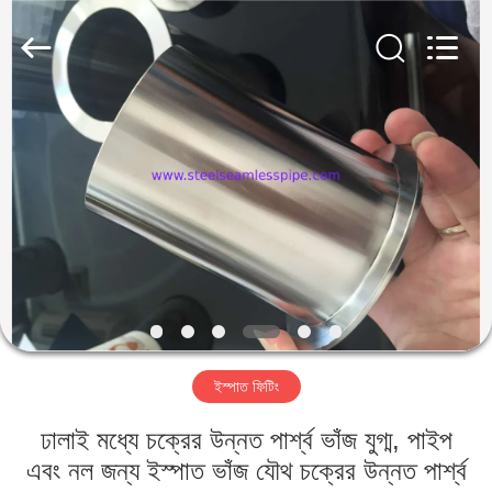
2025
Yuhong
Group
Co.,Ltd.
All
Rights
Reserved.
বাড়ি
পণ্য
আমাদের
সম্পর্কে
কারখানা
ইস্পাত ফিটিং
ভ্রমণ
ঢালাই মধ্যে চক্রের উন্নত পার্শ্ব ভাঁজ যুগ্ম, পাইপ
মান
এবং নল জন্য ইস্পাত ভাঁজ যৌথ চক্রের উন্নত পার্শ্ব