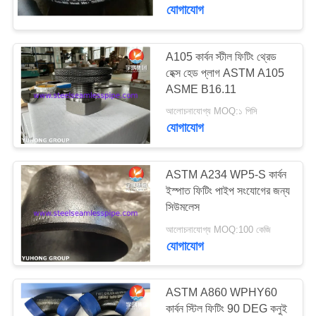
নিয়ন্ত্রণ
যোগাযোগ
যোগাযোগ
A105 কার্বন স্টীল ফিটিং থ্রেড
হেক্স হেড প্লাগ ASTM A105
করুন
ASME B16.11
আলোচনাযোগ্য MOQ:১ পিসি
উদ্ধৃতির
যোগাযোগ
জন্য
আবেদন
ASTM A234 WP5-S কার্বন
ইস্পাত ফিটিং পাইপ সংযোগের জন্য
সিউমলেস
COMPANY
আলোচনাযোগ্য MOQ:100 কেজি
NEWS
যোগাযোগ
সাইট
ASTM A860 WPHY60
ম্যাপ
কার্বন স্টিল ফিটিং 90 DEG কনুই