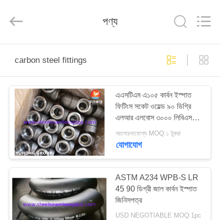
2026
Yuhong
Group
পণ্য
Co.,Ltd.
All
Rights
Reserved.
বাড়ি
carbon steel fittings
পণ্য
এএসটিএম এ১০৫ কার্বন ইস্পাত
ফিটিংস সকেট ওয়েল্ড ৯০ ডিগ্রি
আমাদের
এলআর এলবোস ৩০০০ লিবিএস
সম্পর্কে
এএসএমই বি১৬11
আলোচনাযোগ্য MOQ:১ টুকরা
যোগাযোগ
কারখানা
ভ্রমণ
ASTM A234 WPB-S LR
45 90 ডিগ্রী জাল কার্বন ইস্পাত
জিনিসপত্র
মান
USD NEGOTIABLE MOQ:1pc