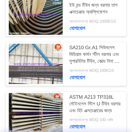
ইউ বন্ড টিউব জন্য বয়লার তাপ
এক্সচেঞ্জার অ্যাপ্লিকেশন
PRIVACY
আলোচনাযোগ্য MOQ:1000KGS
POLICY
যোগাযোগ
SA210 Gr.A1 সিউমলেস
মিডিয়াম কার্বন স্টীল বয়লার এবং
সুপারহিটার টিউব, কোল্ড টানা এবং
নরমালাইজড
আলোচনাযোগ্য MOQ:100KGS
যোগাযোগ
ASTM A213 TP316L
স্টেইনলেস স্টিল U টিউব বয়লার
এবং হিট এক্সচেঞ্জারের জন্য
আলোচনাযোগ্য MOQ:100 কেজি
যোগাযোগ