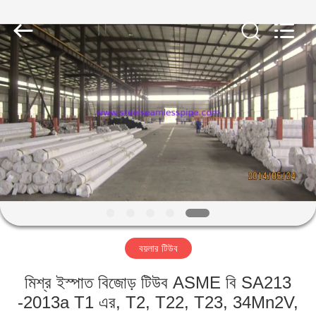
2026
Yuhong
Group
Co.,Ltd.
All
Rights
Reserved.
বাড়ি
পণ্য
আমাদের
সম্পর্কে
কারখানা
বয়লার টিউব
ভ্রমণ
মিশ্র ইস্পাত বিজোড় টিউব ASME বি SA213
মান
-2013a T1 এর, T2, T22, T23, 34Mn2V,