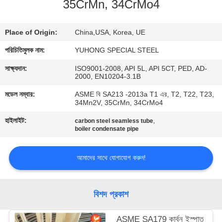
35CrMn, 34CrMo4
নিয়ন্ত্রণ
Place of Origin:
China,USA, Korea, UE
যোগাযোগ
পরিচিতিমুলক নাম:
YUHONG SPECIAL STEEL
করুন
সাক্ষ্যদান:
ISO9001-2008, API 5L, API 5CT, PED, AD-
2000, EN10204-3.1B
উদ্ধৃতির
মডেল নম্বার:
ASME বি SA213 -2013a T1 এর, T2, T22, T23,
জন্য
34Mn2V, 35CrMn, 34CrMo4
আবেদন
হাইলাইট:
,
carbon steel seamless tube
boiler condensate pipe
COMPANY
আমাদের সাথে যোগাযোগ করুন!
NEWS
বিশদ প্রকাশ
সাইট
ম্যাপ
ASME SA179 কার্বন ইস্পাত