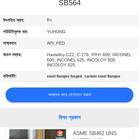
SB564
নিয়ন্ত্রণ
উৎপত্তি স্থল:
চীন
যোগাযোগ
পরিচিতিমুলক নাম:
YUHONG
করুন
সাক্ষ্যদান:
API ,PED
উদ্ধৃতির
মডেল নম্বার:
Hastelloy C22, C-276, মনিয়েল 400, INCONEL
600, INCONEL 625, INCOLOY 800,
জন্য
INCOLOY 825
আবেদন
হাইলাইট:
,
steel flanges forged
carbon steel flanges
COMPANY
আমাদের সাথে যোগাযোগ করুন!
NEWS
বিশদ প্রকাশ
SITEMAP
ASME SB462 UNS