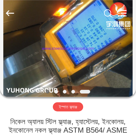
2026
Yuhong
Group
Co.,Ltd.
All
Rights
Reserved.
বাড়ি
পণ্য
আমাদের
সম্পর্কে
কারখানা
ইস্পাত ফ্ল্যাঞ্জ
ভ্রমণ
নিকেল অ্যালয় স্টিল ফ্ল্যাঞ্জ, হ্যাস্টেলয়, ইনকোলয়,
মান
ইনকোনেল নকল ফ্ল্যাঞ্জ ASTM B564/ ASME