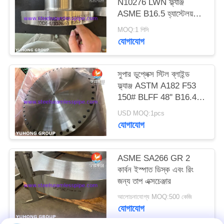
N10276 LWN ফ্ল্যাঞ্জ
PRIVACY
ASME B16.5 হ্যাস্টেলয়
POLICY
C276 লং ওয়েল্ড নেক ফ্ল্যাঞ্জ
MOQ:1 পিসি
যোগাযোগ
সুপার ডুপ্লেক্স স্টিল ব্লাইন্ড
ফ্ল্যাঞ্জ ASTM A182 F53
150# BLFF 48'' B16.47
সিরিজ A
USD MOQ:1pcs
যোগাযোগ
ASME SA266 GR 2
কার্বন ইস্পাত ডিস্ক এবং রিং
জন্য তাপ এক্সচেঞ্জার
আলোচনাযোগ্য MOQ:500 কেজি
যোগাযোগ