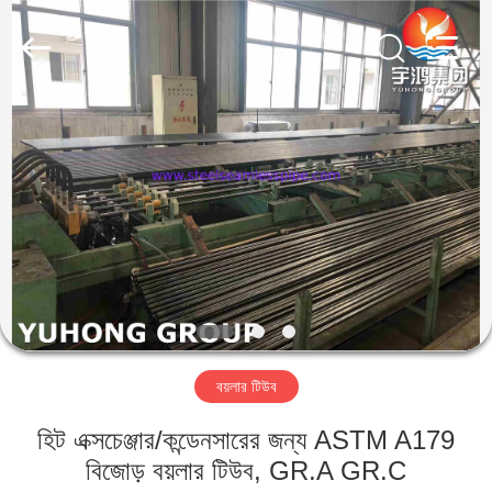
2026
Yuhong
Group
Co.,Ltd.
All
Rights
Reserved.
বাড়ি
পণ্য
আমাদের
সম্পর্কে
কারখানা
বয়লার টিউব
ভ্রমণ
হিট এক্সচেঞ্জার/কন্ডেনসারের জন্য ASTM A179
মান
বিজোড় বয়লার টিউব, GR.A GR.C