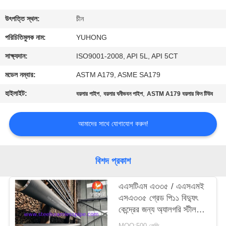
নিয়ন্ত্রণ
উৎপত্তি স্থল:
চীন
যোগাযোগ
পরিচিতিমুলক নাম:
YUHONG
করুন
সাক্ষ্যদান:
ISO9001-2008, API 5L, API 5CT
মডেল নম্বার:
ASTM A179, ASME SA179
উদ্ধৃতির
হাইলাইট:
,
,
বয়লার পাইপ
বয়লার ঘনীভবন পাইপ
ASTM A179 বয়লার ফিন টিউব
জন্য
আবেদন
আমাদের সাথে যোগাযোগ করুন!
COMPANY
বিশদ প্রকাশ
NEWS
এএসটিএম এ৩৩৫ / এএসএমই
এসএ৩৩৫ গ্রেড পি১১ বিদ্যুৎ
সাইট
কেন্দ্রের জন্য অ্যালগরি স্টীল
ম্যাপ
সিউমলেস পাইপ
MOQ:500 কেজি