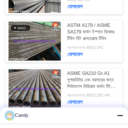
যোগাযোগ
PRIVACY
POLICY
ASTM A179 / ASME
SA179 কার্বন ইস্পাত বিজোড়
টিউব হিট এক্সচেঞ্জার টিউব
আলোচনাযোগ্য MOQ:1PC
যোগাযোগ
ASME SA210 Gr.A1
সুপারহিটার এবং বয়লারের জন্য
সিউমলেস মিডিয়াম কার্বন স্টিল
টিউব
আলোচনাযোগ্য MOQ:200 কেজি
যোগাযোগ
Candy
সব