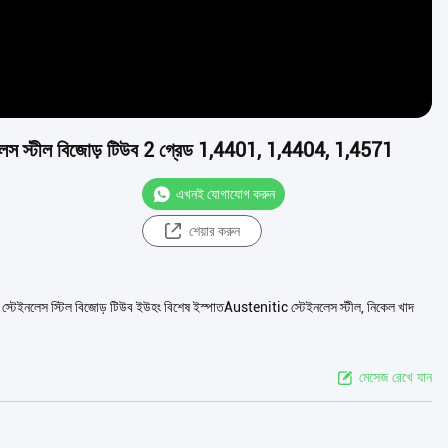
নলেস স্টীল বিজোড় টিউব 2 গ্রেড 1,4401, 1,4404, 1,4571
এখনই যোগাযোগ করুন
শেয়ার করুন
টেইনলেস স্টিল বিজোড় টিউব ইউহং বিশেষ ইস্পাতAustenitic স্টেইনলেস স্টীল, নিকেল খাদ
মেসেজ রেখে যান