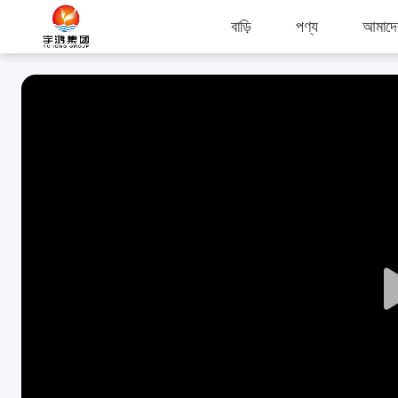
বাড়ি
পণ্য
আমাদের