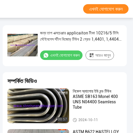
এখনই যোগাযোগ করুন
জন্য তাপ এক্সচেঞ্জার applicaiton টীকা 10216/5 টিসি
স্টেইনলেস স্টীল বিজোড় টিউব 2 গ্রেড 1,4401, 1,4404,
1,4571
এখনই যোগাযোগ করুন
আরও জানুন
সম্পর্কিত ভিডিও
নিকেল অ্যালোয় ইউ বন্ড টিউব
ASME SB163 Monel 400
UNS N04400 Seamless
Tube
তাপ এক্সচেঞ্জার টিউব
00:57
2024-10-11
ASTM B622 HASTELLOY