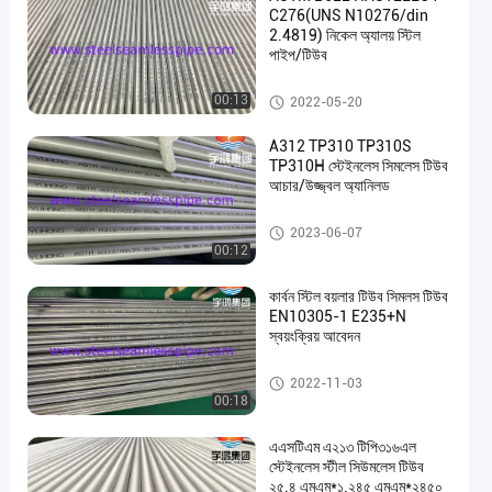
C276(UNS N10276/din
2.4819) নিকেল অ্যালয় স্টিল
পাইপ/টিউব
নিকেল খাদ পাইপ
00:13
2022-05-20
A312 TP310 TP310S
TP310H স্টেইনলেস সিমলেস টিউব
আচার/উজ্জ্বল অ্যানিলড
স্টেইনলেস স্টীল বিজোড় পাইপ
2023-06-07
00:12
কার্বন স্টিল বয়লার টিউব সিমলস টিউব
EN10305-1 E235+N
স্বয়ংক্রিয় আবেদন
বয়লার টিউব
2022-11-03
00:18
এএসটিএম এ২১৩ টিপি৩১৬এল
স্টেইনলেস স্টীল সিউমলেস টিউব
২৫.৪ এমএম*১.২৪৫ এমএম*২৪৫০